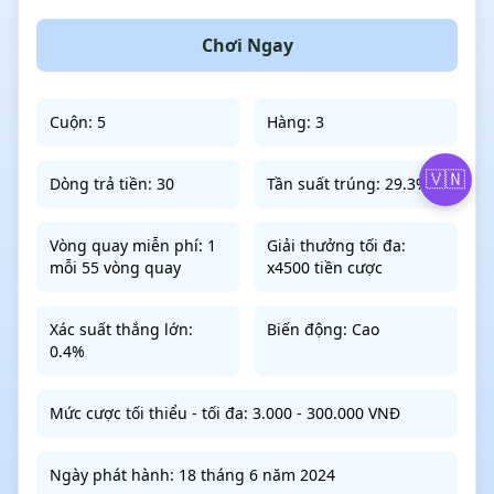
Chơi Ngay
Cuộn:
5
Hàng:
3
🇻🇳
Dòng trả tiền:
30
Tần suất trúng:
29.3%
Vòng quay miễn phí:
1
Giải thưởng tối đa:
mỗi 55 vòng quay
x4500 tiền cược
Xác suất thắng lớn:
Biến động:
Cao
0.4%
Mức cược tối thiểu - tối đa:
3.000 - 300.000 VNĐ
Ngày phát hành:
18 tháng 6 năm 2024