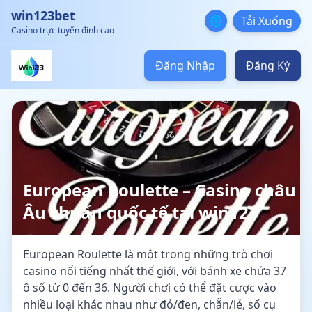
win123bet
🌐
Tải Xuống
Casino trực tuyến đỉnh cao
Đăng Nhập
Đăng Ký
European Roulette – Casino châu
Âu chuẩn quốc tế tại win123
European Roulette là một trong những trò chơi
casino nổi tiếng nhất thế giới, với bánh xe chứa 37
ô số từ 0 đến 36. Người chơi có thể đặt cược vào
nhiều loại khác nhau như đỏ/đen, chẵn/lẻ, số cụ