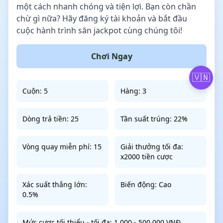
một cách nhanh chóng và tiện lợi. Bạn còn chần
chừ gì nữa? Hãy đăng ký tài khoản và bắt đầu
cuộc hành trình săn jackpot cùng chúng tôi!
Chơi Ngay
🇻🇳
Cuộn:
5
Hàng:
3
Dòng trả tiền:
25
Tần suất trúng:
22%
Vòng quay miễn phí:
15
Giải thưởng tối đa:
x2000 tiền cược
Xác suất thắng lớn:
Biến động:
Cao
0.5%
Mức cược tối thiểu - tối đa:
1,000 - 500,000 VNĐ